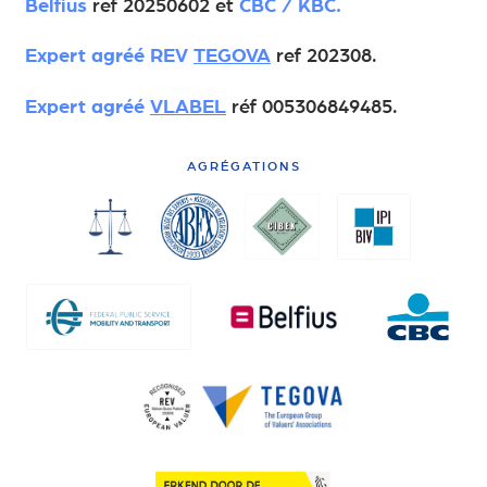
Belfius
ref 20250602 et
CBC / KBC.
Expert agréé
REV
TEGOVA
ref 202308.
Expert agréé
VLABEL
réf 005306849485.
AGRÉGATIONS