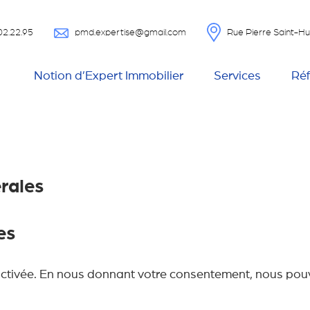
02.22.95
pmd.expertise@gmail.com
Rue Pierre Saint-
Notion d’Expert Immobilier
Services
Ré
́rales
es
́sactivée. En nous donnant votre consentement, nous pouv