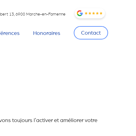
Hubert 13, 6900 Marche-en-Famenne
Contact
férences
Honoraires
ons toujours lʼactiver et améliorer votre