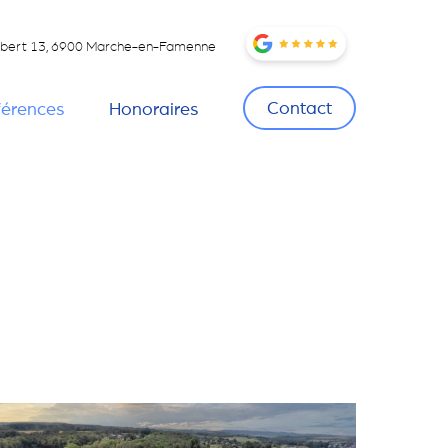
Hubert 13, 6900 Marche-en-Famenne
Contact
férences
Honoraires